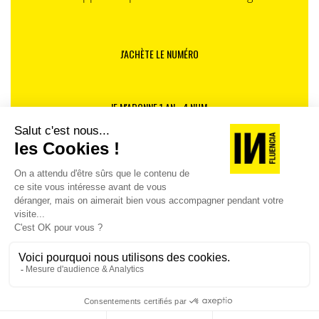
J'ACHÈTE LE NUMÉRO
JE M'ABONNE 1 AN - 4 NUM.
JE DÉCOUVRE LES NUMÉROS PRÉCÉDENTS
Je suis déjà abonné(e) :
je consulte la revue en
version digitale