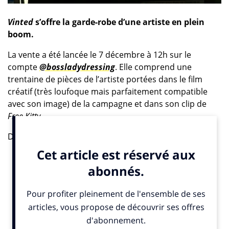
Vinted
s’offre la garde-robe d’une artiste en plein
boom.
La vente a été lancée le 7 décembre à 12h sur le
compte
@bossladydressing
. Elle comprend une
trentaine de pièces de l’artiste portées dans le film
créatif (très loufoque mais parfaitement compatible
avec son image) de la campagne et dans son clip de
Free Kitty
.
Derrière cette campagne ? Beastly (Biggie Group).
L’agence experte en influence marketing et en
stratégies sur mesure a été choisie pour orchestrer
cette opération inédite, capable de transformer une
idée créative en véritable événement culturel.
L’idée : concevoir une collaboration inédite, capable de
résonner à la fois auprès de la communauté de