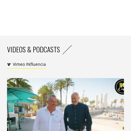
VIDEOS & PODCASTS
Vimeo INfluencia
Le timing n’a rien d’innocent :
Theodora
est devenue
en 2025 la 2e artiste féminine francophone la plus
streamée en France
, selon des données
Luminate
publiées par
Billboard France
. Sur
Spotify
, elle dépasse
aujourd’hui 6,9 millions d’auditeurs mensuels, loin…
très loin de ses 15 000 d’août 2024.
«
En partageant son dressing sur Vinted, elle montre
comment la seconde main peut devenir un véritable espace