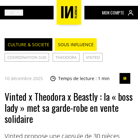
MENU
MON COMPTE
CULTURE & SOCIETE
SOUS INFLUENCE
COORDINATION SUD
THEODORA
VINTED
10 décembre 2025
Temps de lecture : 1 min
Vinted x Theodora x Beastly : la « boss
lady » met sa garde-robe en vente
solidaire
Vinted propose une capsule de 30 pièces