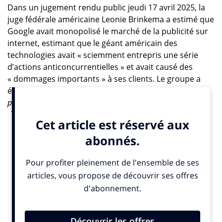
Dans un jugement rendu public jeudi 17 avril 2025, la
juge fédérale américaine Leonie Brinkema a estimé que
Google avait monopolisé le marché de la publicité sur
internet, estimant que le géant américain des
technologies avait « sciemment entrepris une série
d’actions anticoncurrentielles » et avait causé des
« dommages importants » à ses clients. Le groupe a
également
«assuré son monopole en imposant des
politiques anticoncurrentielles à ses clients et en éliminant
des caractéristiques favorables de certains produits».
Par
ailleurs, selon la juge, les acquisitions de sociétés
spécialisées dans les technologies publicitaires telles
que DoubleClick n’étaient pas illégales, mais la façon
dont Google les a ensuite utilisées constitue une
infraction au droit de la concurrence.
Sur les outils publicitaires numériques, l’administration
de Joe Biden avait assigné Google en janvier 2023
devant un tribunal fédéral de Virginie (Est des États-