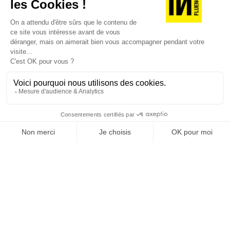
JE DÉCOUVRE LES NUMÉROS PRÉCÉDENTS
Je suis déjà abonné(e) :
je consulte la revue en
version digitale
SUIVEZ-NOUS
@
INfluencialemag