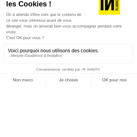
JE DÉCOUVRE LES NUMÉROS PRÉCÉDENTS
Je suis déjà abonné(e) :
je consulte la revue en
version digitale
SUIVEZ-NOUS
@
INfluencialemag