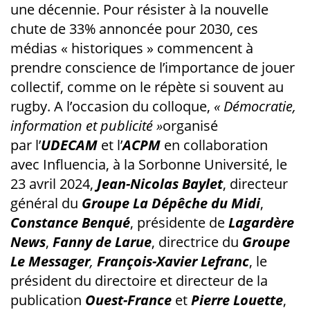
une décennie. Pour résister à la nouvelle
chute de 33% annoncée pour 2030, ces
médias « historiques » commencent à
prendre conscience de l’importance de jouer
collectif, comme on le répète si souvent au
rugby. A l’occasion du colloque,
« Démocratie,
information et publicité »
organisé
par l’
UDECAM
et l’
ACPM
en collaboration
avec Influencia, à la Sorbonne Université, le
23 avril 2024,
Jean-Nicolas Baylet
, directeur
général du
Groupe La Dépêche du Midi
,
Co
n
stance B
en
qué
, présidente de
Lagardère
News
,
Fanny de Larue
, directrice du
Groupe
Le Messager
,
François-Xavier Lefranc
, le
président du directoire et directeur de la
publication
Ouest-France
et
Pierre Louette
,