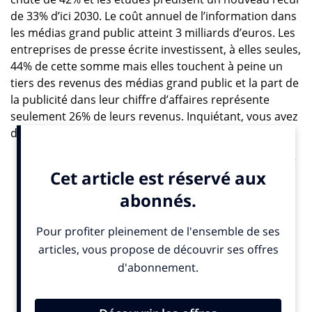
de 33% d’ici 2030. Le coût annuel de l’information dans
les médias grand public atteint 3 milliards d’euros. Les
entreprises de presse écrite investissent, à elles seules,
44% de cette somme mais elles touchent à peine un
tiers des revenus des médias grand public et la part de
la publicité dans leur chiffre d’affaires représente
seulement 26% de leurs revenus. Inquiétant, vous avez
dit inquiétant ?
« Nous vivons un paradoxe total
, constate
Pierre Louette
,
le PDG du
Groupe Les Echos-Le Parisien
.
Nous n
’
avons
jamais eu autant de lecteurs mais nous n
’
avons également
jamais eu autant de probl
è
mes.
Nous vivons un moment de
gravité qui nécessite une prise de conscience véritable et
partagée. Notre problème est collectif et la solution doit
l’être, elle aussi. Nous allons vers un monde où 50% de la
publicité mondiale, qui représente 18 milliards d’euros de
dépenses annuelles, va être captée par quatre acteurs. Cette
tendance va avoir des incidences non seulement pour la