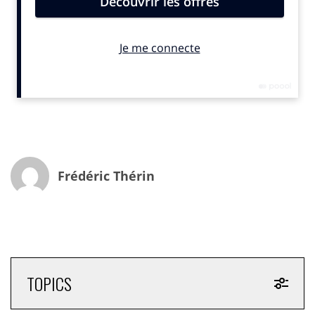
presse mais aussi pour les agences médias et les
annonceurs. Dans le monde des oligopoles qui est le pire
ennemi du libéralisme, personne ne vous entend crier. »
Accrocs aux réseaux
Le succès des
GAFAM
n’est pas dû à un hasard.
« Dès
qu’ils sont arrivés il y a moins de 20 ans, les réseaux
sociaux sont parvenus à montrer des KPIs très performants
,
reconnaît
Jean-Nicolas Baylet
, le directeur général du
Groupe La Dépêche du Midi
.
Ils ont pu le faire car tous
Frédéric Thérin
leurs modèles jouent sur l’émotion. Or l’émotion créé de
l’addiction et tous les internautes vont chercher sur ces
plateformes leurs shots d’adrénaline émotionnels. Les
réseaux vivent uniquement grâce à la publicité alors nous
sommes des producteurs d’informations qui proposent des
analyses et donnent des clés de compréhension sur la
TOPICS
société dans laquelle on vit. Il est nécessaire de se
demander si on souhaite vivre dans un monde centré sur