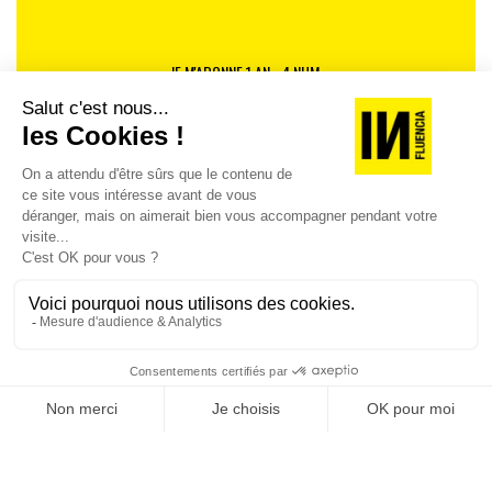
JE M'ABONNE 1 AN - 4 NUM.
JE DÉCOUVRE LES NUMÉROS PRÉCÉDENTS
Je suis déjà abonné(e) :
je consulte la revue en
version digitale
SUIVEZ-NOUS