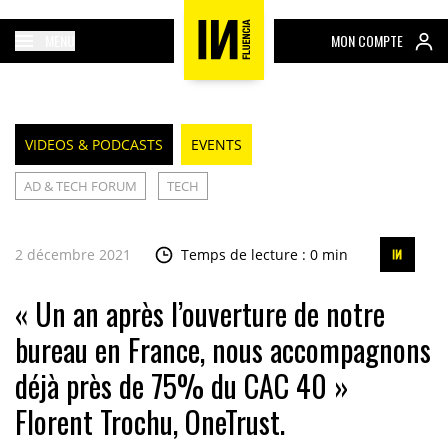
MENU
MON COMPTE
VIDEOS & PODCASTS
EVENTS
AD & TECH FORUM
TECH
2 décembre 2021
Temps de lecture : 0 min
« Un an après l’ouverture de notre
bureau en France, nous accompagnons
déjà près de 75% du CAC 40 »
Florent Trochu, OneTrust.