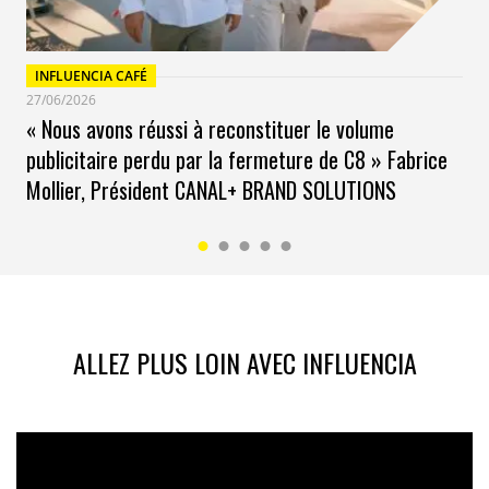
utilisé la plateforme chance.co depuis 2020, avec un
doublement des inscriptions depuis la crise du COVID.
« La meilleure façon de prédire le futur, c’est de le créer
INFLUENCIA CAFÉ
» comme l’affirmait Abraham Lincoln. Alors vous aussi,
27/06/2026
tentez votre chance….
« Nous avons réussi à reconstituer le volume
publicitaire perdu par la fermeture de C8 » Fabrice
Mollier, Président CANAL+ BRAND SOLUTIONS
ALLEZ PLUS LOIN AVEC INFLUENCIA