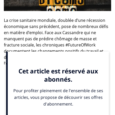
La crise sanitaire mondiale, doublée d’une récession
économique sans précédent, pose de nombreux défis
en matière d’emploi. Face aux Cassandre qui ne
manquent pas de prédire chômage de masse et
fracture sociale, les chroniques #FutureOfWork
documentent les changements positifs du travail et
des organisations, afin de contribuer à renforcer
l’employabilité dans le monde de demain
Randstad a publié le 7 juillet dernier une étude qui
démontre que 29% des français ne perçoivent pas le
sens et l’utilité de leur emploi. Pour 16% d’entre eux,
c’est le contexte de pandémie leur a fait prendre
conscience du problème. Ce refus net d’occuper un «
bullshit job » amène de plus en plus d’individus en
quête de sens à chercher à se réorienter, par le biais