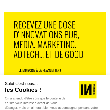
RECEVEZ UNE DOSE
D'INNOVATIONS PUB,
MEDIA, MARKETING,
ADTECH... ET DE GOOD
JE M'INSCRIS À LA NEWSLETTER !
1
2
3
4
5
6
7
8
9
88
…