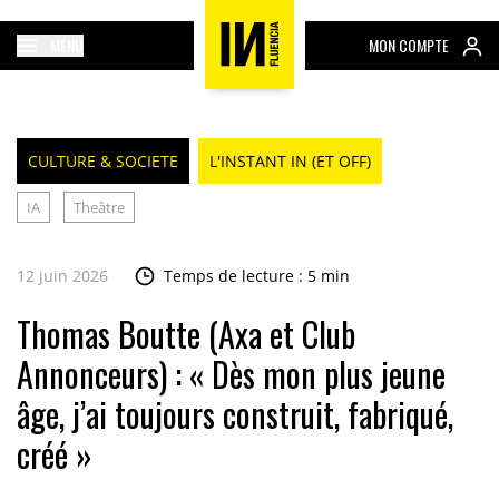
MENU
MON COMPTE
CULTURE & SOCIETE
L'INSTANT IN (ET OFF)
IA
Theâtre
12 juin 2026
Temps de lecture : 5 min
Thomas Boutte (Axa et Club
Annonceurs) : « Dès mon plus jeune
âge, j’ai toujours construit, fabriqué,
créé »