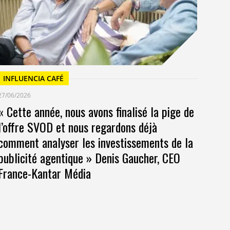
at
INFLUENCIA CAFÉ
27/06/2026
« Cette année, nous avons finalisé la pige de
l’offre SVOD et nous regardons déjà
comment analyser les investissements de la
publicité agentique » Denis Gaucher, CEO
France-Kantar Média