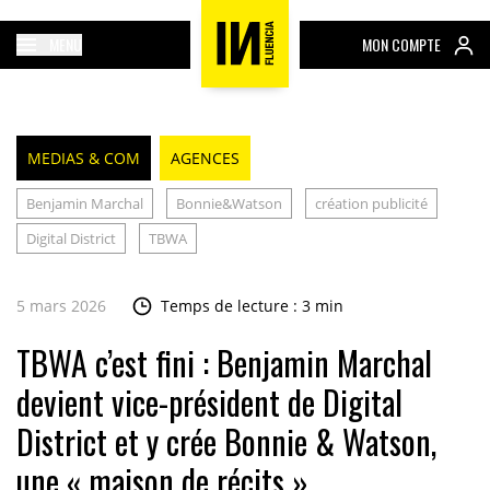
MENU
MON COMPTE
MEDIAS & COM
AGENCES
Benjamin Marchal
Bonnie&Watson
création publicité
Digital District
TBWA
5 mars 2026
Temps de lecture : 3 min
TBWA c’est fini : Benjamin Marchal
devient vice-président de Digital
District et y crée Bonnie & Watson,
une « maison de récits »