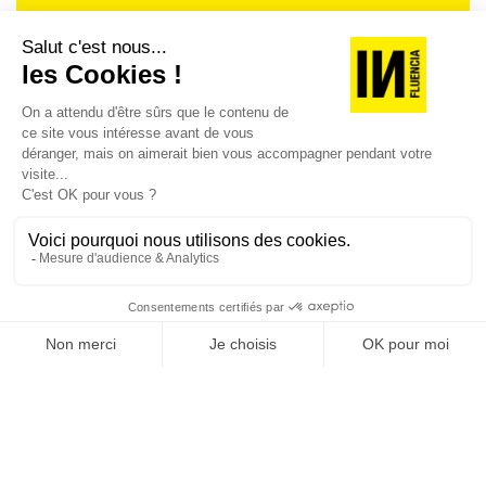
Je suis déjà abonné(e) :
je consulte la revue en
version digitale
SUIVEZ-NOUS
@
INfluencialemag