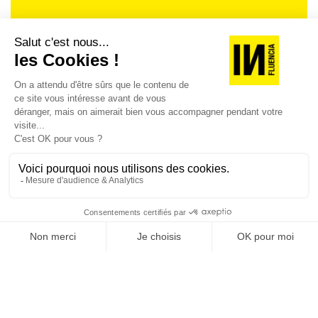
Je suis déjà abonné(e) :
je consulte la revue en
version digitale
SUIVEZ-NOUS
@
INfluencialemag