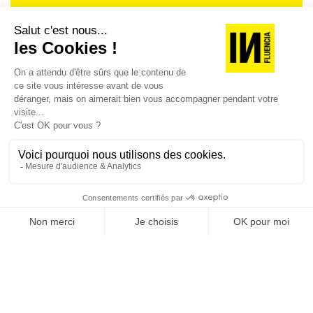
Je suis déjà abonné(e) :
je consulte la revue en
version digitale
SUIVEZ-NOUS
@
INfluencialemag