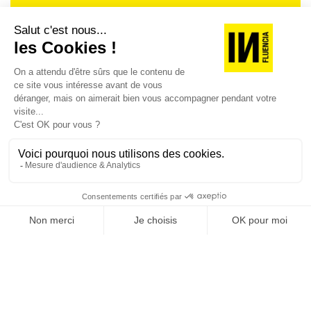
Je suis déjà abonné(e) :
je consulte la revue en
version digitale
SUIVEZ-NOUS
@
INfluencialemag