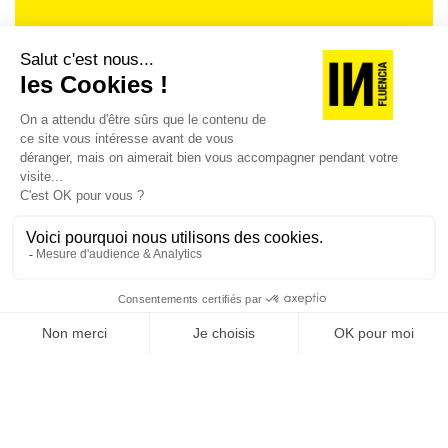
Je suis déjà abonné(e) :
je consulte la revue en
version digitale
SUIVEZ-NOUS
@
INfluencialemag