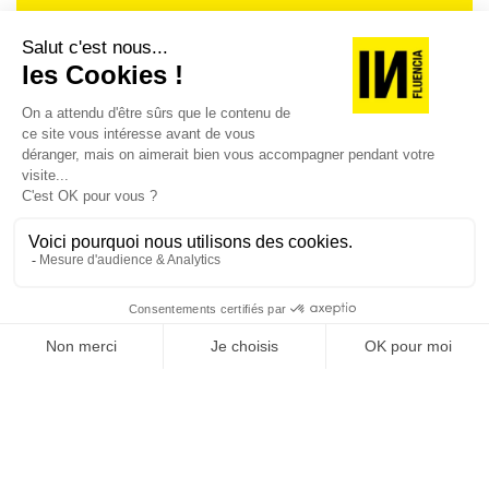
Je suis déjà abonné(e) :
je consulte la revue en
version digitale
SUIVEZ-NOUS
@
INfluencialemag