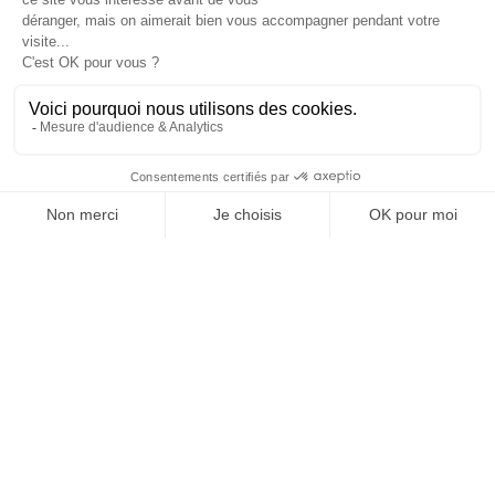
JE M'ABONNE 1 AN - 4 NUM.
JE DÉCOUVRE LES NUMÉROS PRÉCÉDENTS
Je suis déjà abonné(e) :
je consulte la revue en
version digitale
SUIVEZ-NOUS