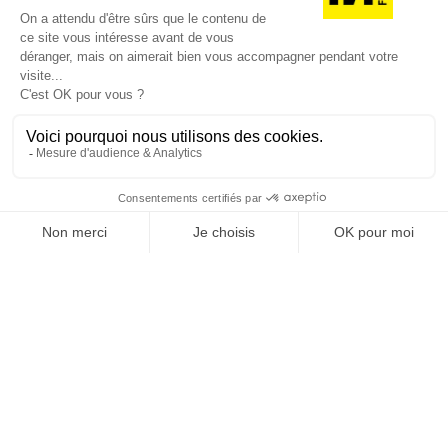
REVUE #48 : LA
SINGULARITÉ
[REVUE DIGITALE] INfluencia consacre son
prochain numéro à une question devenue
centrale dans l’économie contemporaine : Qu’est-