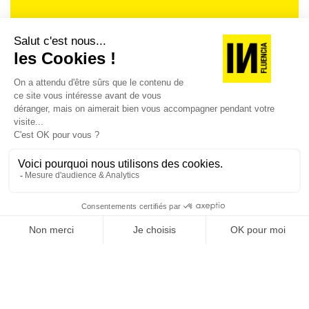
Je suis déjà abonné(e) :
je consulte la revue en
version digitale
SUIVEZ-NOUS
@
INfluencialemag