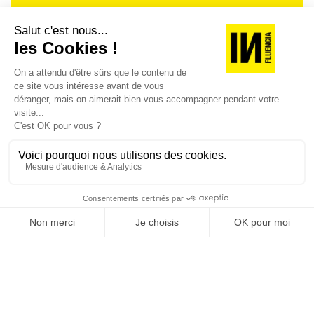
Je suis déjà abonné(e) :
je consulte la revue en
version digitale
SUIVEZ-NOUS
@
INfluencialemag