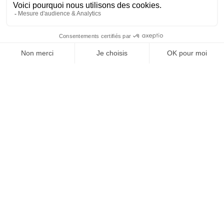
JE DÉCOUVRE LES NUMÉROS PRÉCÉDENTS
Je suis déjà abonné(e) :
je consulte la revue en
version digitale
SUIVEZ-NOUS
@
INfluencialemag