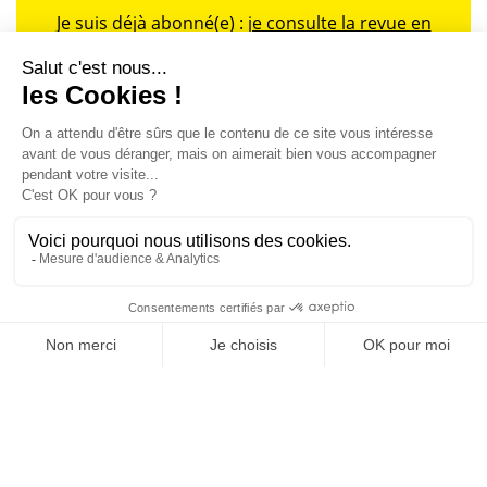
Je suis déjà abonné(e) :
je consulte la revue en
version digitale
SUIVEZ-NOUS
@
INfluencialemag