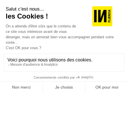
Je suis déjà abonné(e) :
je consulte la revue en
version digitale
SUIVEZ-NOUS
@
INfluencialemag