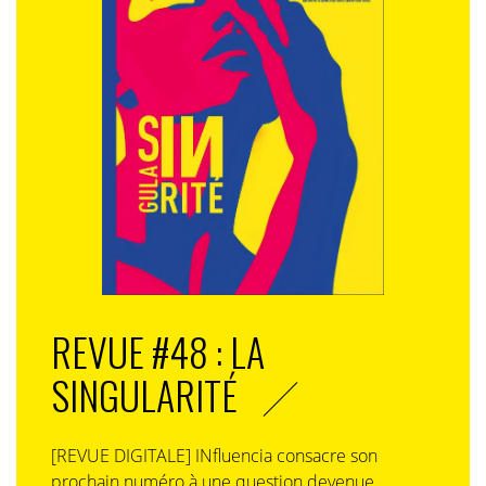
REVUE #48 : LA
SINGULARITÉ
[REVUE DIGITALE] INfluencia consacre son
prochain numéro à une question devenue