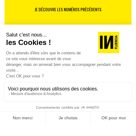
JE DÉCOUVRE LES NUMÉROS PRÉCÉDENTS
Je suis déjà abonné(e) :
je consulte la revue en
version digitale
SUIVEZ-NOUS
@
INfluencialemag