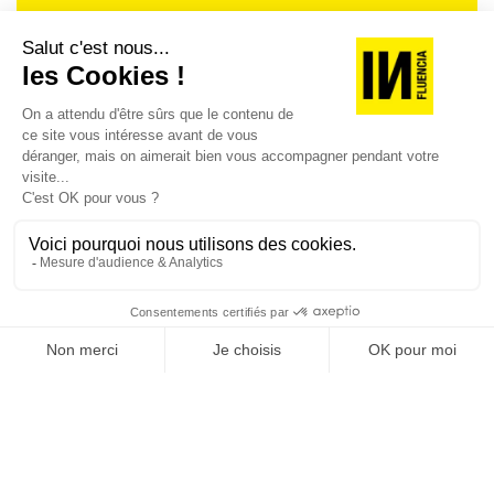
Je suis déjà abonné(e) :
je consulte la revue en
version digitale
SUIVEZ-NOUS
@
INfluencialemag