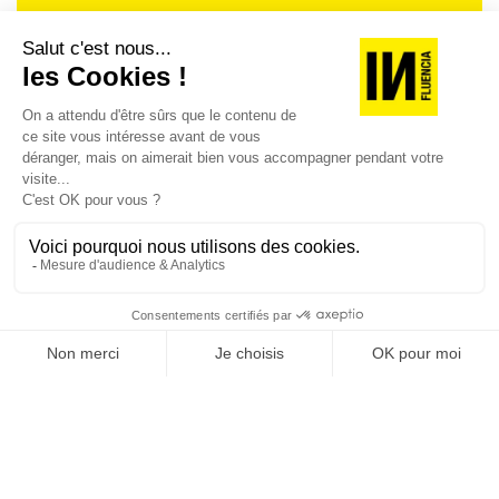
Je suis déjà abonné(e) :
je consulte la revue en
version digitale
SUIVEZ-NOUS
@
INfluencialemag