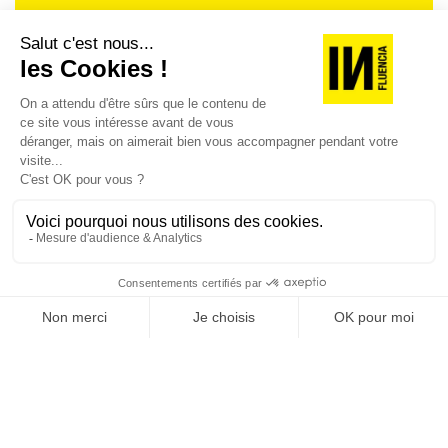
Je suis déjà abonné(e) :
je consulte la revue en
version digitale
SUIVEZ-NOUS
@
INfluencialemag