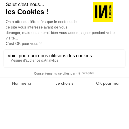
version digitale
SUIVEZ-NOUS
@
INfluencialemag