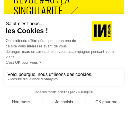
SINGULARITÉ
[REVUE DIGITALE] INfluencia consacre son
prochain numéro à une question devenue
centrale dans l’économie contemporaine : Qu’est-
ce que la singularité à l’heure de la
standardisation généralisée ? Ce numéro explore
la singularité là où elle est la plus mise à l’épreuve
: dans l’entreprise, dans la marque, dans les
organisations, dans les choix de gouvernance,
dans le rapport au pouvoir et à la technologie.
J'ACHÈTE LE NUMÉRO
JE M'ABONNE 1 AN - 4 NUM.