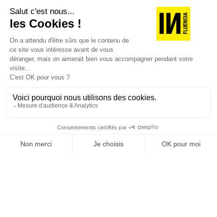
Je suis déjà abonné(e) :
je consulte la revue en
version digitale
SUIVEZ-NOUS
@
INfluencialemag