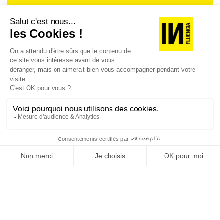
Je suis déjà abonné(e) :
je consulte la revue en
version digitale
SUIVEZ-NOUS
@
INfluencialemag