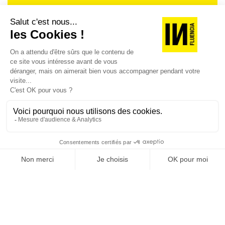
Je suis déjà abonné(e) :
je consulte la revue en
version digitale
SUIVEZ-NOUS
@
INfluencialemag