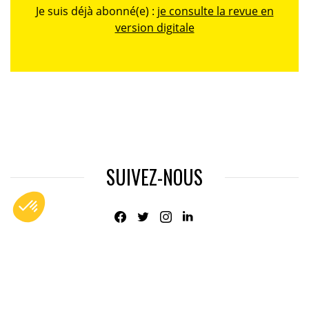
Je suis déjà abonné(e) :
je consulte la revue en
version digitale
SUIVEZ-NOUS
@
INfluencialemag