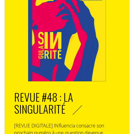
REVUE #48 : LA
SINGULARITÉ
[REVUE DIGITALE] INfluencia consacre son
prochain numéro à une question devenue