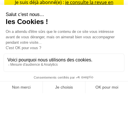
Je suis déjà abonné(e) :
je consulte la revue en
version digitale
SUIVEZ-NOUS
@
INfluencialemag