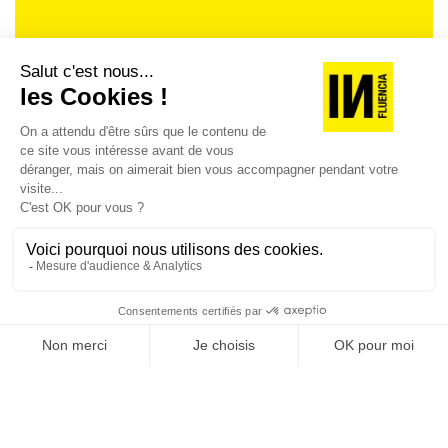
Je suis déjà abonné(e) :
je consulte la revue en
version digitale
SUIVEZ-NOUS
@
INfluencialemag