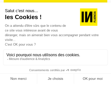
Je suis déjà abonné(e) :
je consulte la revue en
version digitale
SUIVEZ-NOUS
@
INfluencialemag