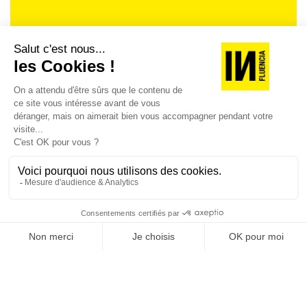
Je suis déjà abonné(e) :
je consulte la revue en
version digitale
SUIVEZ-NOUS
@
INfluencialemag