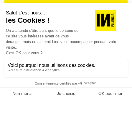
Je suis déjà abonné(e) :
je consulte la revue en
version digitale
SUIVEZ-NOUS
@
INfluencialemag