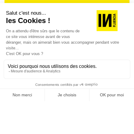
Je suis déjà abonné(e) :
je consulte la revue en
version digitale
SUIVEZ-NOUS
@
INfluencialemag