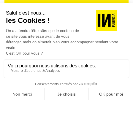
Je suis déjà abonné(e) :
je consulte la revue en
version digitale
SUIVEZ-NOUS
@
INfluencialemag