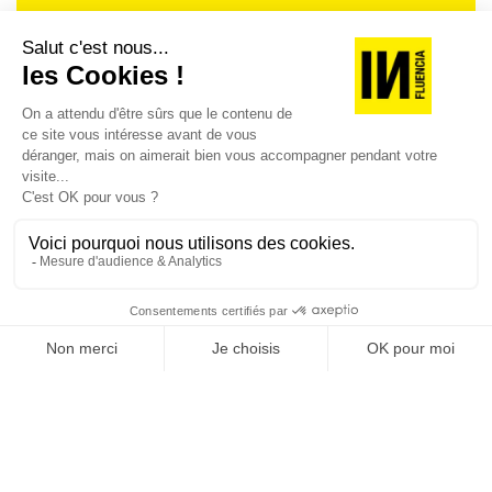
Je suis déjà abonné(e) :
je consulte la revue en
version digitale
SUIVEZ-NOUS
@
INfluencialemag