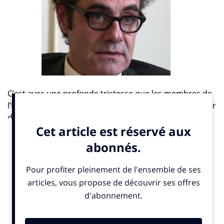
C’est avec une profonde tristesse que les membres de
l’Union de la Publicité Extérieure (UPE) ont fait part hier
du décès de Stéphane Dottelonde, Président de l’UPE
depuis l’an 2000.
Témoin avisé de son époque par ses livres et
documentaires, Stéphane Dottelonde était reconnu
pour sa grande expertise, son professionnalisme mais
aussi son sens de l’écoute. Engagé depuis plus de vingt
ans pour la communication extérieure tant au niveau
réglementaire que législatif, il a fortement œuvré pour
la promotion de la créativité du secteur, notamment à