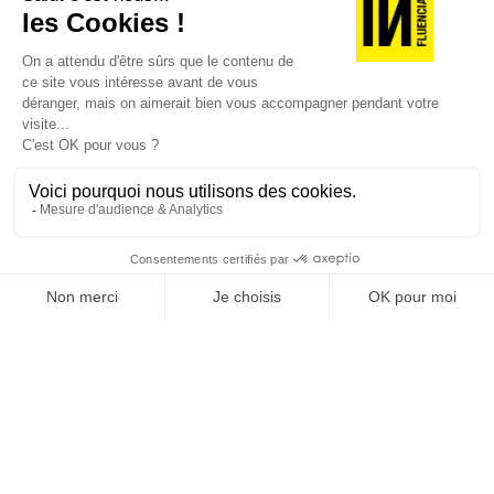
JE DÉCOUVRE LES NUMÉROS PRÉCÉDENTS
Je suis déjà abonné(e) :
je consulte la revue en
version digitale
SUIVEZ-NOUS
@
INfluencialemag