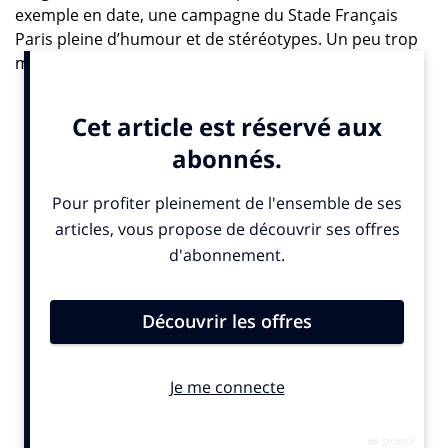
exemple en date, une campagne du Stade Français
Paris pleine d’humour et de stéréotypes. Un peu trop
même…
« A Paris, on est snob, … on est cliché, … on fait la
gueule » ! S’il y a sûrement un peu de vrai dans tout ça,
Le Stade Français Paris et l’agence Comquest jouent
sur les stéréotypes des Parisiens à l’occasion d’une
campagne lancée le 29 août : « On souhaite s’adresser
aux Parisiens de manière décalée en dénonçant les
clichés de façon humoristique et avec beaucoup
d’autodérision », témoigne Inès Fourny, directrice des
relations extérieures du Stade Français Paris. Objectifs
? Accroître son attractivité et renforcer sa proximité
avec les habitants de la capitale.
Une initiative qui entend cultiver le particularisme de
ce club, et ce depuis de nombreuses années : « Que ce
soit avec l’introduction du maillot rose en 2005, la