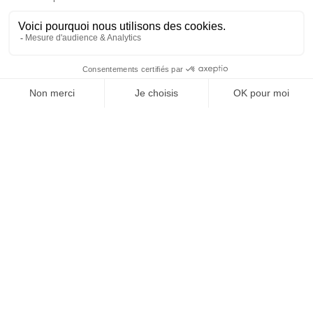
SUIVEZ-NOUS
@
INfluencialemag