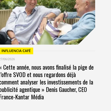
Un
at
INFLUENCIA CAFÉ
27/06/2026
« Cette année, nous avons finalisé la pige de
l’offre SVOD et nous regardons déjà
comment analyser les investissements de la
publicité agentique » Denis Gaucher, CEO
France-Kantar Média