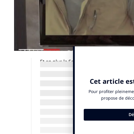
Et en plus la Société Générale raconte se
contemporaine décryptée par Dhöo pour
Retrouvez toutes les semaines dans INflue
TV par Dhöo.