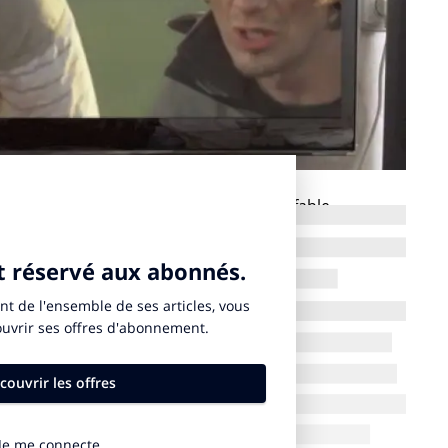
s histoires en beat box… Une bien belle fable
 INfluencia…
ncia le décryptage pertinent et impertinent d’un spot