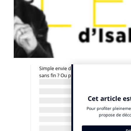
Simple envie de compenser ces sinistres 
sans fin ? Ou plus largement envie de cé
n’est pas mort et qui est justement le suj
semaine.
Dans ce numéro, nous affichons haut et f
Diable. Et que, plus qu’une accumulation « 
temps difficiles, elle est notre dernière car
Le consommateur est simplement en train 
bonheurs plus simples, se tourne vers un