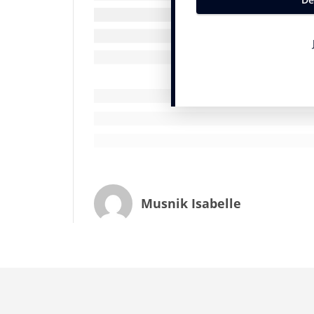
davantage à la recherche d’expériences et 
d’achats plus compulsifs ou moins raison
publicité doivent s’adapter et parfois se r
Nous avons voulu enquêter sur cette nouv
sûr, mais aussi d’entreprendre et de s’e
Rodolphe Christin
, le grand chocolatier
P
françaises, l’animateur/journaliste
Jamy 
Chalon
et beaucoup d’autres aussi appor
* Alphonse de Lamartine, La mort de Socrate
Musnik Isabelle