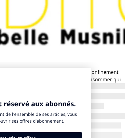
semaines de fermeture et ces jours de confinement
der à son désir ? Un désir profond de consommer qui
et de notre nouvelle
revue N°37
qui sort cette
ort notre croyance que la consommation n’est pas le
d’avoir », elle nous permet aussi « d’être ». En ces
te de liberté, liberté d’hésiter, de préférer, de choisir.
de changer ses habitudes, il a retrouvé des
e consommation plus responsable. Il est aussi