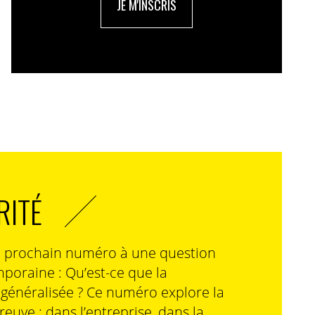
JE M'INSCRIS
RITÉ
n prochain numéro à une question
poraine : Qu’est-ce que la
n généralisée ? Ce numéro explore la
preuve : dans l’entreprise, dans la