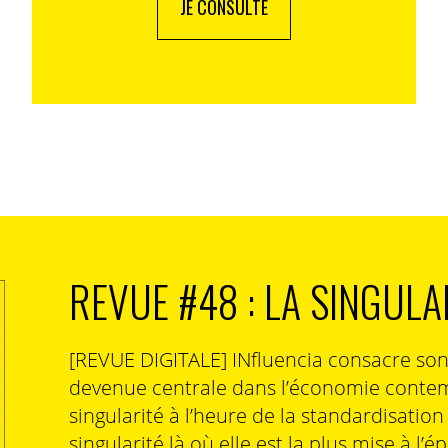
JE CONSULTE
REVUE #48 : LA SINGULA
[REVUE DIGITALE] INfluencia consacre so
devenue centrale dans l’économie contem
singularité à l’heure de la standardisatio
singularité là où elle est la plus mise à l’é