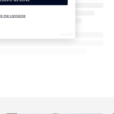
peut parfois être pris de petits coups de folie,
nables. Et les marques, comme les médias et la
éinventer face à cette équation.
elle cartographie du désir, celui de consommer bien
ngager. Le philosophe
Philippe Danino
, le sociologue
atrick Roger
, les créatifs des meilleures agences
Gourmaud
, l’entrepreneuse
Marie-Laure Sauty de
tent leurs réponses. Pour s’abonner
c’est ici
.