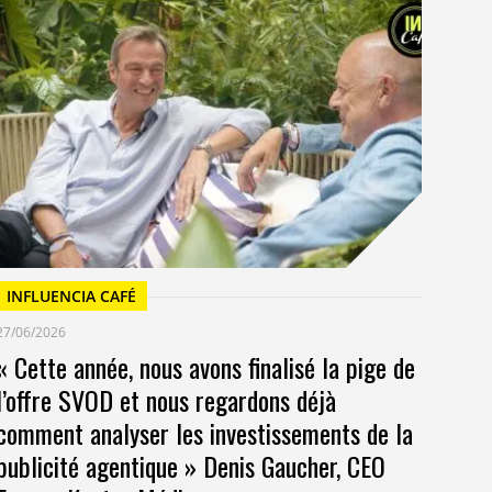
I
23/
Un
at
INFLUENCIA CAFÉ
27/06/2026
« Cette année, nous avons finalisé la pige de
l’offre SVOD et nous regardons déjà
comment analyser les investissements de la
publicité agentique » Denis Gaucher, CEO