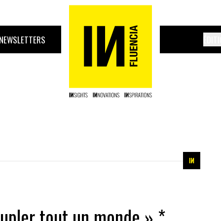
NEWSLETTERS
ÉDIT
peupler tout un monde » *