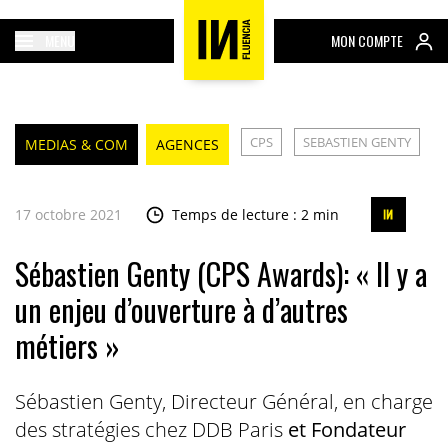
MENU
MON COMPTE
CPS
SEBASTIEN GENTY
MEDIAS & COM
AGENCES
17 octobre 2021
Temps de lecture : 2 min
Sébastien Genty (CPS Awards): « Il y a
un enjeu d’ouverture à d’autres
métiers »
Sébastien Genty, Directeur Général, en charge
des stratégies chez DDB Paris
et Fondateur