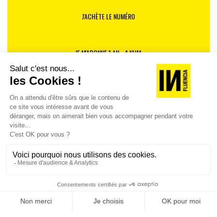
J'ACHÈTE LE NUMÉRO
JE M'ABONNE 1 AN - 4 NUM.
JE DÉCOUVRE LES NUMÉROS PRÉCÉDENTS
Je suis déjà abonné(e) :
je consulte la revue en
version digitale