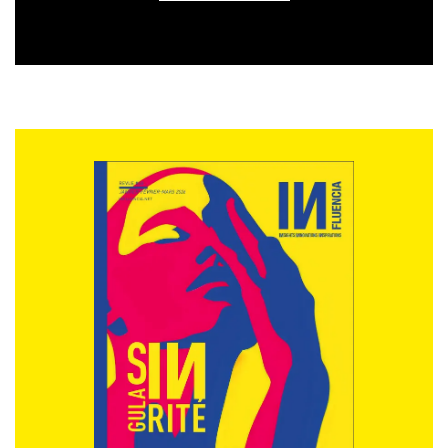
cas dès à présent jusqu’au 28 février
2022 via le site du
Collectif du
Planning Stratégique
. Les cas pour
la jeune Pépite seront annoncés dans
un second temps sur le site
également.
Pour commander le livre, et inscrire
les cas, une adresse :
https://www.collectifplanningstrategique.org