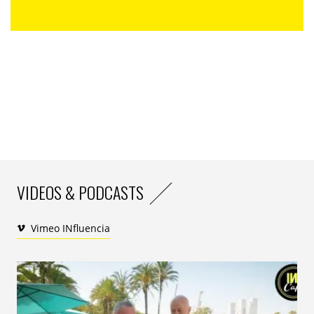
IN : avez-vous un message à faire passer aux candidats potentiels ?
S.G
. : regarder les livres des années précédentes, c’est
une bonne source d’inspiration et de compréhension
concrète de ce qui est célébré, sans s’arrêter aux ors,
parce qu’il y a réellement des pépites partout, dans les
argents comme dans les bronzes.
Et à l’étranger les
APG
(ndlr, les CPS britanniques)
restent évidemment également une source
d’inspiration incontournable pour les CPS Awards bien
sûr mais pour le métier en général.
VIDEOS & PODCASTS
IN : une bonne stratégie, c’est quoi pour vous ?
Vimeo INfluencia
S.G. :
c’est d’abord une stratégie qui s’attaque au bon
problème, c’est-à-dire qui est claire sur le changement
que l’acte de communication doit réussir à opérer.
C’est ensuite l’expression d’un point de vue, une
manière de regarder une situation, idéalement