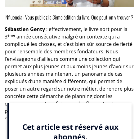
INfluencia : Vous publiez la 3ème édition du livre. Que peut-on y trouver ?
Sébastien Genty
: effectivement, le livre sort pour la
ème
3
année consécutive malgré un contexte qui a
compliqué les choses, et c’est bien sûr source de fierté
pour l’ensemble des membres fondateurs. Nous
l’envisageons d’ailleurs comme une collection qui
permet aux plus jeunes et aux moins jeunes d’avoir sur
plusieurs années maintenant un panorama de cas
expliqués d’une manière différente, qui permet de
poser un autre regard sur notre métier, de rendre plus
concrète cette démarche de planning dont les
contours peuvent parfois sembler flous, et qui
pourtant quand on voit tous ces cas est très claire sur
ce que signifie une démarche planning. Bien sûr tous
les cas sont différents, mais il me semble qu’il révèle
tous les mêmes qualités : la capacité à comprendre