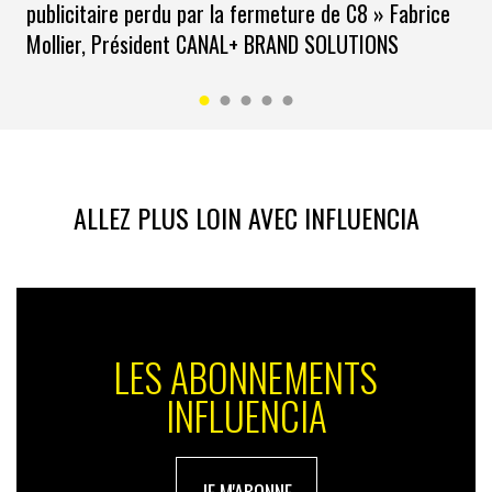
Shenzhen en Chine. Sans e-cmmerce point de salut,
publicitaire perdu par la fermeture de C8 » Fabrice
donc.
Mollier, Président CANAL+ BRAND SOLUTIONS
ALLEZ PLUS LOIN AVEC INFLUENCIA
LES ABONNEMENTS
INFLUENCIA