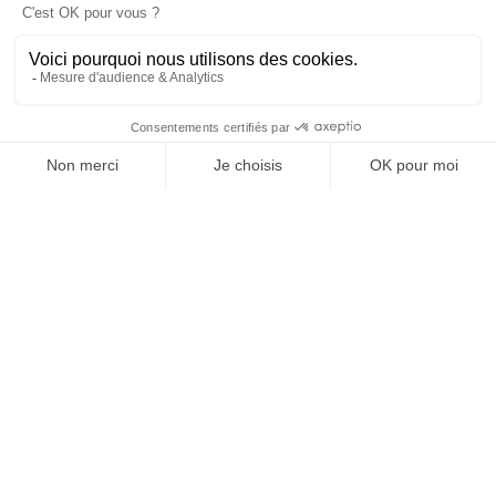
version digitale
SUIVEZ-NOUS
@
INfluencialemag