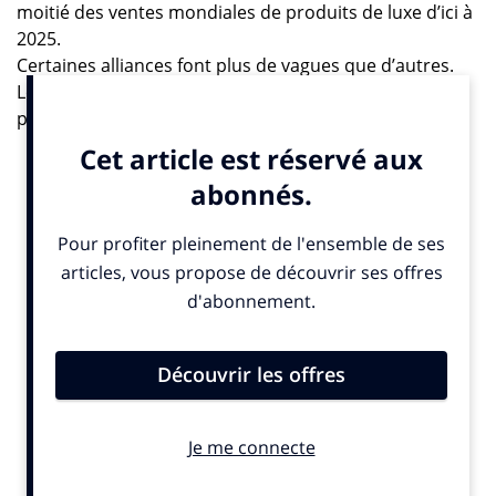
moitié des ventes mondiales de produits de luxe d’ici à
2025.
Certaines alliances font plus de vagues que d’autres.
Lorsqu’un géant du luxe unit ses forces avec la
première plateforme de mode au monde et le leader
de la vente en ligne dans le pays le plus peuplé de la
planète, l’annonce fait du bruit. Richemont, Farfetch et
Alibaba viennent de conclure un partenariat
stratégique visant à fournir aux marques de luxe un
meilleur accès au marché chinois. En tirant partie de
l’expertise et de la portée de chaque entreprise, cette
association vise à accélérer la digitalisation de
l’industrie mondiale du luxe et à franchir une nouvelle
étape en intégrant de manière transparente les ventes
en ligne et physique.
1,1 Md€ d’investissement
Farfetch qui a été fondé en 2008 au Portugal par