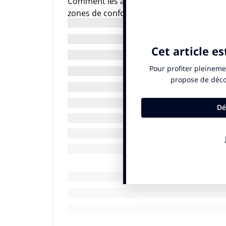
Comment les amener à avoir un regard plus 
zones de confort ? Bref, comment rendre l’
devienne un meilleur levier de business
est dans la collaboration et la co-création
Le modèle des plateformes communautaires
nouvelle dimension. L’idée : réunir des ex
affûté et en interagissant entre eux, vont
en rupture avec les modes d’interrogation
des insights plus créatifs et plus transver
experts et le pilote d’une étude endossa
Un modèle inspiré des modèles collaborat
C’est en s’inspirant des modes d’organisat
monde du médical notamment (modèle horiz
working créés dans les universités (travaill
permises par les nouvelles plateformes n
discussions asynchrones, accessibilité à 
le E-Club Experts a été conçu*.