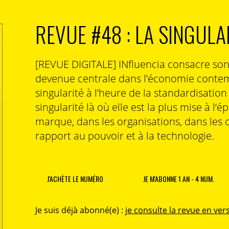
ne ), E-Club Experts interviendra lors de la 6ème
0 avril à 14h30.
REVUE #48 : LA SINGULA
 Gaël Muller
[REVUE DIGITALE] INfluencia consacre so
devenue centrale dans l’économie contem
singularité à l’heure de la standardisatio
singularité là où elle est la plus mise à l’é
marque, dans les organisations, dans les 
rapport au pouvoir et à la technologie.
J'ACHÈTE LE NUMÉRO
JE M'ABONNE 1 AN - 4 NUM.
Je suis déjà abonné(e) :
je consulte la revue en vers