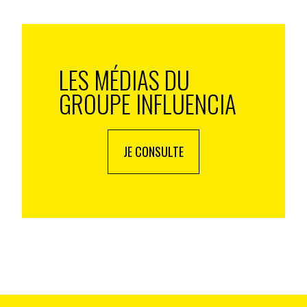
se rencontrent pas et ne s’enrichissent pas
produit final. Ici, les règles d’or de la co-création
experts vont vivre virtuellement ensemble cette
LES MÉDIAS DU
tive dont ils seront partenaires et dans laquelle ils
GROUPE INFLUENCIA
lignes
 nous le confirment, c’est “co-créer et rencontrer ses
JE CONSULTE
uoi pas, faire entrer d’autres experts de leur réseau
aussi leur donner des motivations tangibles pour
e motivation personnelle pour le sujet, un
 et des mécaniques de stimulations communautaires
les mobilisent… Les experts y trouvent leur compte et
ennent qu’ils vont disposer d’une nouvelle capacité à
on globale et des techniques d’analyses innovantes
ager et transformateur de l’inspiration) et la startup