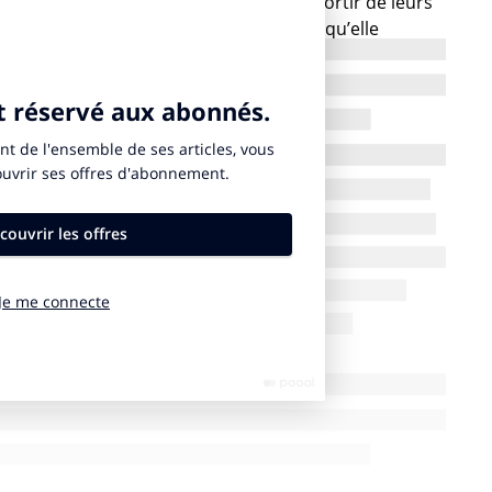
créatif, c’est-à-dire les autorisant à sortir de leurs
interview d’experts plus efficient pour qu’elle
 et de développement pour les marques ? La réponse
.
 et collaboratives en ligne vient s’enrichir d’une
perts et influenceurs, qui, en apportant leur regard
 créer une expérience inédite pour les contributeurs,
 traditionnels (verticaux et one to one), pour générer
ses, car issus des interactions multiples entre les
nt le rôle de community manager.
ifs des chercheurs scientifiques
ion en réseau utilisés par les chercheurs dans le
ontal et itératif) et du succès des espaces de co-
er entre pairs), et en utilisant les possibilités
umériques de co-création (fluidité des échanges,
l’ensemble des échanges, stimuli à la contribution) que