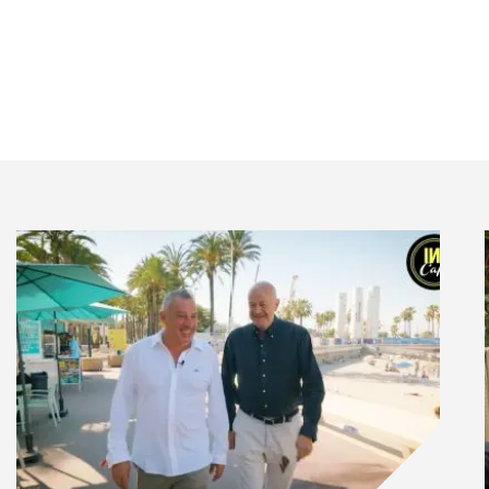
borative
n et de beta-tests les plus performantes du marché
t essentiel : leur capacité à mobiliser des profils de
our comprendre un spectre plus large des attentes
spectives se devaient de miser sur ce type d’assets
 le regard, confronter les idées et les compléter en
expériences diverses pour faire émerger des insights
 ensemble et impactant des métiers différents, des
e une stimulation : des études universitaires menées
ut Mines Télécom Paris) avec Fanvoice ont prouvé que
écolter des informations plus riches, plus précises et
 dans une “battle de points de vue” et à se remettre en
eilleur intérêt à la démarche. Pour créer cette
faut donc métisser les genres :