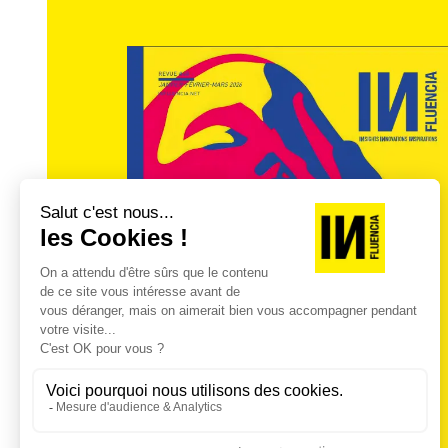
Fanvoice (plateforme de co-création en lig
édition du Printemps des études le jeudi 2
Par Martine Ghnassia, Isabelle Grange et