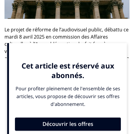
Le projet de réforme de l’audiovisuel public, débattu ce
mardi 8 avril 2025 en commission des Affaires
culturelles à l’Assemblée nationale, fait face à un
véritable marathon parlementaire. Plus de 1.600
amendements ont été déposés, en grande partie par la
gauche opposée au texte, ce qui rend hautement
improbable son adoption dans les délais impartis.
Les débats avaient été suspendus la semaine
précédente à la suite d’un incident entre la ministre de
la Culture Rachida Dati et une fonctionnaire de
l’Assemblée, provoquant un arrêt temporaire des
travaux. Repris dans le calme ce mardi, ils se sont
rapidement heurtés à l’intensité des discussions. Le
corapporteur Jérémie Patrier-Leitus (groupe Horizons)