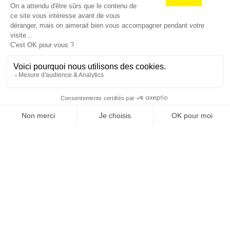
Je suis déjà abonné(e) :
je consulte la revue en
version digitale
SUIVEZ-NOUS
@
INfluencialemag