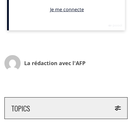
a notamment déploré une obstruction procédurale,
chaque amendement gouvernemental faisant l’objet
de centaines de nouveaux amendements et sous-
amendements déposés par la gauche opposée à ce
projet de réforme. « Vous allez jusqu’à changer la
virgule et chaque mot » d’un amendement du
gouvernement, a t-il regretté alors que les
parlementaires risquaient de passer plusieurs heures
sur le seul article 1er.
La rédaction avec l'AFP
Le texte, qui prévoit la création d’une holding baptisée
France Médias
, regroupant France Télévisions, Radio
France et l’INA sous une gouvernance unifiée, doit
théoriquement être examiné en séance ce vendredi.
Mais l’ordre du jour surchargé pourrait repousser les
débats, alors que des syndicats ont d’ores et déjà
TOPICS
déposé un préavis de grève à France Télévisions pour
la fin de semaine.
Mais la course d’obstacles n’est pas terminée: l’ordre