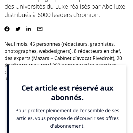
des Universités du Luxe réalisés par Abc-luxe
distribués à 6000 leaders d’opinion.
Neuf mois, 45 personnes (rédacteurs, graphistes,
photographes, webdesigners), 8 rédacteurs en chef,
des experts (Mazars + Cabinet d’avocat Rivedroit), 20
étudiants: et au total 202 pages pour les premiers
Cahiers des Universités du Luxe réalisés par Abc-luxe
distribués à 6000 leaders d’opinion .
Kathy O’Meny, Directrice associée Groupe Abc-luxe en
est persuadée: «le développement de business se fait
d’autant mieux qu’il est nourri de partages
d’expériences. Construire demain, c’est échanger
aujourd’hui, analyser de nouveaux modèles, anticiper
de nouveaux enjeux afin de mieux saisir les