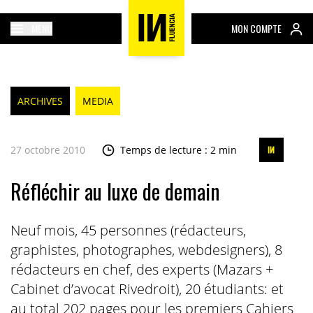
MENU
MON COMPTE
ARCHIVES
MEDIA
27 octobre 2010
Temps de lecture : 2 min
Réfléchir au luxe de demain
Neuf mois, 45 personnes (rédacteurs,
graphistes, photographes, webdesigners), 8
rédacteurs en chef, des experts (Mazars +
Cabinet d’avocat Rivedroit), 20 étudiants: et
au total 202 pages pour les premiers Cahiers